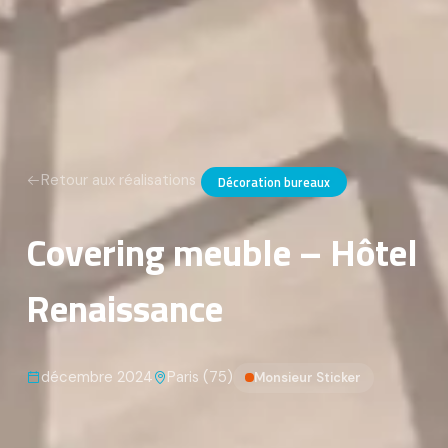
Retour aux réalisations
Décoration bureaux
Covering meuble – Hôtel
Renaissance
décembre 2024
Paris (75)
Monsieur Sticker