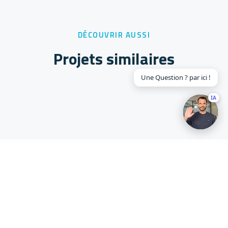
DÉCOUVRIR AUSSI
Projets similaires
Décoration bureaux
Décoration bureaux
Vitrophanie décorative sur-mesure –
Vitrophanie pour bureau Ornikar
Une Question ? par ici !
CPMS
IA
Un projet similaire ?